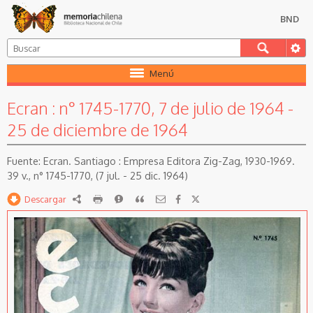
BND
Menú
Ecran : n° 1745-1770, 7 de julio de 1964 -
25 de diciembre de 1964
Ecran. Santiago : Empresa Editora Zig-Zag, 1930-1969.
39 v., n° 1745-1770, (7 jul. - 25 dic. 1964)
Descargar
RDF
imprimir
Reportar
Citar