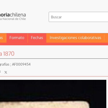
as
Formato
Fechas
Investigaciones colaborativas
a 1870
grafías ; AF0009454