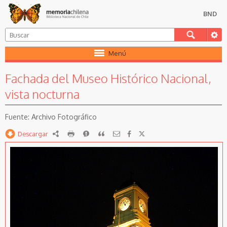
BND
Menú
Fachada del Museo Histórico Nacional,
vista nocturna
Archivo Fotográfico
Descargar
RDF
imprimir
Reportar
Citar