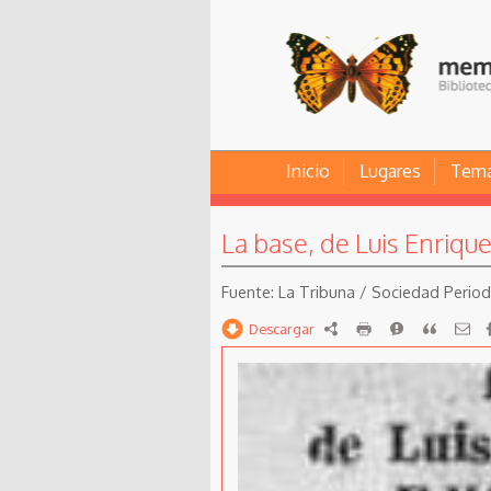
Inicio
Lugares
Tem
La base, de Luis Enriqu
La Tribuna / Sociedad Periodís
Descargar
RDF
imprimir
Reportar
Citar