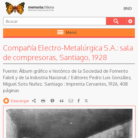
BND
Menú
Compañía Electro-Metalúrgica S.A.: sala
de compresoras, Santiago, 1928
Álbum gráfico e histórico de la Sociedad de Fomento
Fabril y de la Industria Nacional / Editores Pedro Luis González,
Miguel Soto Nuñez. Santiago : Imprenta Cervantes, 1926, 408
páginas
Descargar
RDF
imprimir
Reportar
Citar