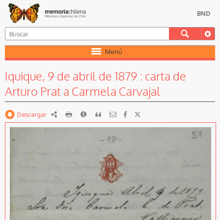
BND
Menú
Iquique, 9 de abril de 1879 : carta de
Arturo Prat a Carmela Carvajal
Descargar
RDF
imprimir
Reportar
Citar