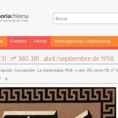
as
Formato
Fechas
Investigaciones colaborativas
131 : nº 380-381 : abril/septiembre de 1958
pción. Concepción : La Universidad, 1924- v. año 35l, tomo 131, nº 38