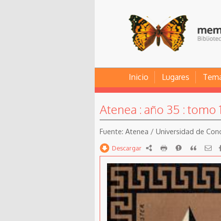
Inicio
Lugares
Tem
Atenea : año 35 : tomo 
Atenea / Universidad de Conce
Descargar
RDF
imprimir
Reportar
Citar