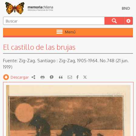
BND
Menú
El castillo de las brujas
Zig-Zag. Santiago : Zig-Zag, 1905-1964. No.748 (21 jun.
1919)
Descargar
RDF
imprimir
Reportar
Citar