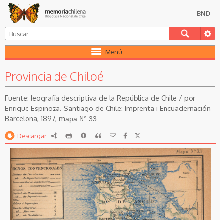
BND
Menú
Provincia de Chiloé
Jeografía descriptiva de la República de Chile / por
Enrique Espinoza. Santiago de Chile: Imprenta i Encuadernación
Barcelona, 1897, m
apa N° 33
Descargar
RDF
imprimir
Reportar
Citar