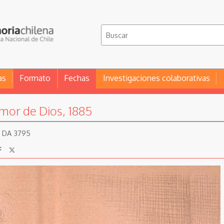
as
Formato
Fechas
Investigaciones colaborativas
amor de Dios, 1885
 ; DA 3795