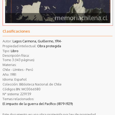
Clasificaciones
Autor:
Lagos Carmona, Guillermo, 1914-
Propiedad intelectual:
Obra protegida
Tipo:
Libro
Descripción física:
Tomo 3 (143 páginas)
Materias:
Chile - Límites - Perú
Año:
1981
Idioma:
Español
Colección:
Biblioteca Nacional de Chile
Códigos BN:
MC0066580
N° sistema:
229739
Temas relacionados:
El impacto de la guerra del Pacífico (1879-1929)
Este documento es una obra protegida por ley de propiedad