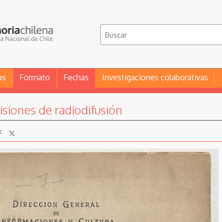
as
Formato
Fechas
Investigaciones colaborativas
siones de radiodifusión