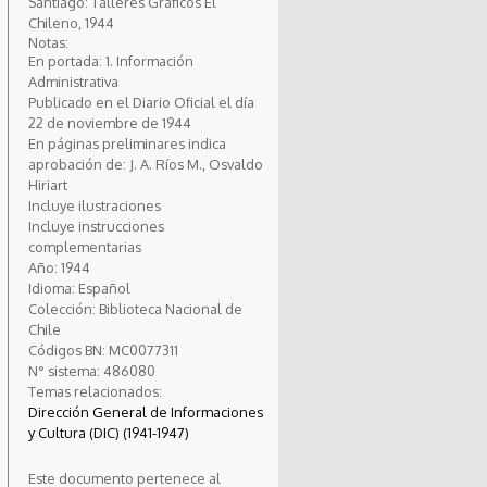
Santiago: Talleres Gráficos El
Chileno, 1944
Notas:
En portada: 1. Información
Administrativa
Publicado en el Diario Oficial el día
22 de noviembre de 1944
En páginas preliminares indica
aprobación de: J. A. Ríos M., Osvaldo
Hiriart
Incluye ilustraciones
Incluye instrucciones
complementarias
Año:
1944
Idioma:
Español
Colección:
Biblioteca Nacional de
Chile
Códigos BN:
MC0077311
N° sistema:
486080
Temas relacionados:
Dirección General de Informaciones
y Cultura (DIC) (1941-1947)
Este documento pertenece al