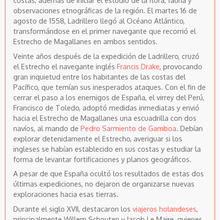
costas, además de iniciar el estudio de la flora, fauna y
observaciones etnográficas de la región. El martes 16 de
agosto de 1558, Ladrillero llegó al Océano Atlántico,
transformándose en el primer navegante que recorrió el
Estrecho de Magallanes en ambos sentidos.
Veinte años después de la expedición de Ladrillero, cruzó
el Estrecho el navegante inglés
Francis Drake
, provocando
gran inquietud entre los habitantes de las costas del
Pacífico, que temían sus inesperados ataques. Con el fin de
cerrar el paso a los enemigos de España, el virrey del Perú,
Francisco de Toledo, adoptó medidas inmediatas y envió
hacia el Estrecho de Magallanes una escuadrilla con dos
navíos, al mando de
Pedro Sarmiento de Gamboa
. Debían
explorar detenidamente el Estrecho, averiguar si los
ingleses se habían establecido en sus costas y estudiar la
forma de levantar fortificaciones y planos geográficos.
A pesar de que España ocultó los resultados de estas dos
últimas expediciones, no dejaron de organizarse nuevas
exploraciones hacia esas tierras.
Durante el siglo XVII, destacaron los
viajeros holandeses
,
principalmente Willem Schouten y Jacob Le Maire, quienes