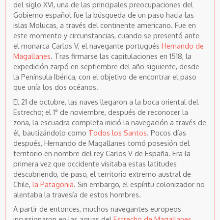
del siglo XVI, una de las principales preocupaciones del
Gobierno español fue la búsqueda de un paso hacia las
islas Molucas, a través del continente americano. Fue en
este momento y circunstancias, cuando se presentó ante
el monarca Carlos V, el navegante portugués
Hernando de
Magallanes
. Tras firmarse las capitulaciones en 1518, la
expedición zarpó en septiembre del año siguiente, desde
la Península Ibérica, con el objetivo de encontrar el paso
que unía los dos océanos.
El 21 de octubre, las naves llegaron a la boca oriental del
Estrecho; el 1° de noviembre, después de reconocer la
zona, la escuadra completa inició la navegación a través de
él, bautizándolo como
Todos los Santos
. Pocos días
después, Hernando de Magallanes tomó posesión del
territorio en nombre del rey Carlos V de España. Era la
primera vez que occidente visitaba estas latitudes
descubriendo, de paso, el territorio extremo austral de
Chile,
la Patagonia
. Sin embargo, el espíritu colonizador no
alentaba la travesía de estos hombres.
A partir de entonces, muchos navegantes europeos
incursionaron en las aguas del
Estrecho de Magallanes