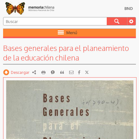
BND
Menú
Bases generales para el planeamiento
de la educación chilena
Descargar
RDF
imprimir
Reportar
Citar