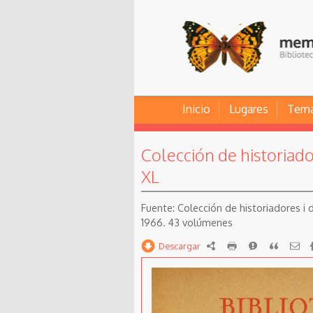
Inicio
Lugares
Tem
Colección de historiad
XL
Colección de historiadores i 
1966. 43 volúmenes
Descargar
RDF
imprimir
Reportar
Citar