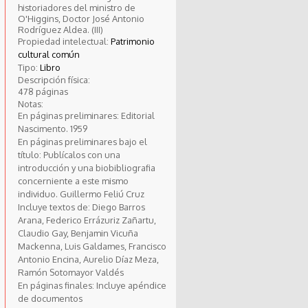
historiadores del ministro de
O'Higgins, Doctor José Antonio
Rodríguez Aldea. (III)
Propiedad intelectual:
Patrimonio
cultural común
Tipo:
Libro
Descripción física:
478 páginas
Notas:
En páginas preliminares: Editorial
Nascimento. 1959
En páginas preliminares bajo el
título: Publícalos con una
introducción y una biobibliografia
concerniente a este mismo
individuo. Guillermo Feliú Cruz
Incluye textos de: Diego Barros
Arana, Federico Errázuriz Zañartu,
Claudio Gay, Benjamin Vicuña
Mackenna, Luis Galdames, Francisco
Antonio Encina, Aurelio Díaz Meza,
Ramón Sotomayor Valdés
En páginas finales: Incluye apéndice
de documentos