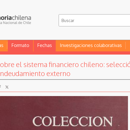
as
Formato
Fechas
Investigaciones colaborativas
obre el sistema financiero chileno: selecc
, endeudamiento externo