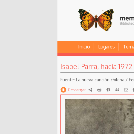
Inicio
Lugares
Tem
Isabel Parra, hacia 1972
La nueva canción chilena / F
Descargar
RDF
imprimir
Reportar
Citar