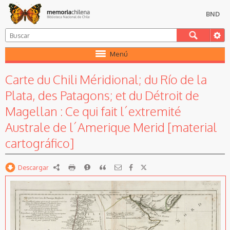
BND
Menú
Carte du Chili Méridional; du Río de la
Plata, des Patagons; et du Détroit de
Magellan : Ce qui fait l´extremité
Australe de l´Amerique Merid [material
cartográfico]
Descargar
RDF
imprimir
Reportar
Citar