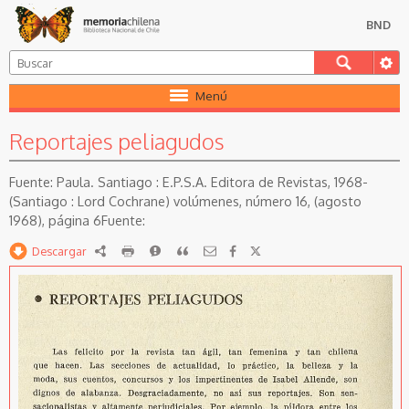
BND
Menú
Reportajes peliagudos
Paula. Santiago : E.P.S.A. Editora de Revistas, 1968-
(Santiago : Lord Cochrane) volúmenes, número 16, (agosto
1968), página 6
Descargar
RDF
imprimir
Reportar
Citar