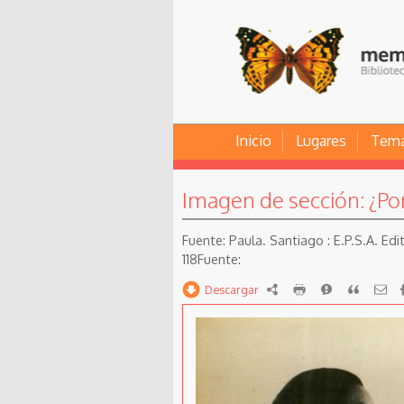
Inicio
Lugares
Tem
Imagen de sección: ¿Po
Paula. Santiago : E.P.S.A. Ed
118
Descargar
RDF
imprimir
Reportar
Citar