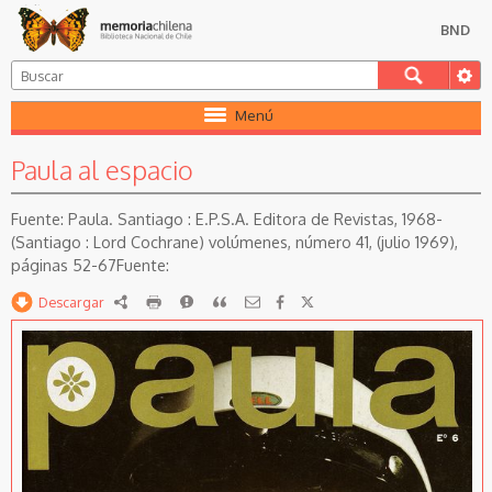
BND
Menú
Paula al espacio
Paula. Santiago : E.P.S.A. Editora de Revistas, 1968-
(Santiago : Lord Cochrane) volúmenes, número 41, (julio 1969),
páginas 52-67
Descargar
RDF
imprimir
Reportar
Citar