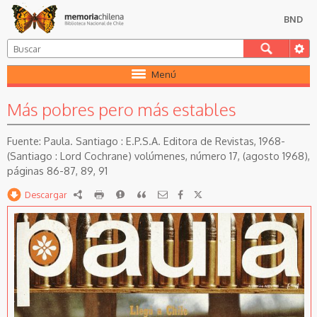
BND
Menú
Más pobres pero más estables
Paula. Santiago : E.P.S.A. Editora de Revistas, 1968-
(Santiago : Lord Cochrane) volúmenes, número 17, (agosto 1968),
páginas 86-87, 89, 91
Descargar
RDF
imprimir
Reportar
Citar