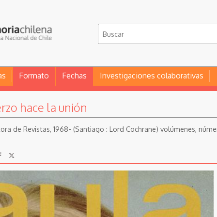
as
Formato
Fechas
Investigaciones colaborativas
rzo hace la unión
itora de Revistas, 1968- (Santiago : Lord Cochrane) volúmenes, número