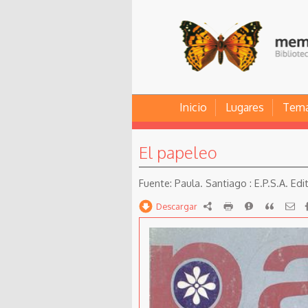
Inicio
Lugares
Tem
El papeleo
Paula. Santiago : E.P.S.A. Ed
Descargar
RDF
imprimir
Reportar
Citar