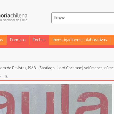
as
Formato
Fechas
Investigaciones colaborativas
itora de Revistas, 1968- (Santiago : Lord Cochrane) volúmenes, númer