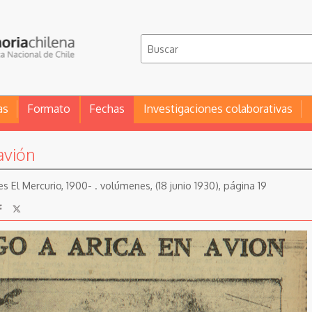
as
Formato
Fechas
Investigaciones colaborativas
avión
es El Mercurio, 1900- . volúmenes, (18 junio 1930), página 19