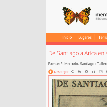
Inicio
Lugares
Tem
De Santiago a Arica en 
El Mercurio. Santiago : Taller
Descargar
RDF
imprimir
Reportar
Citar