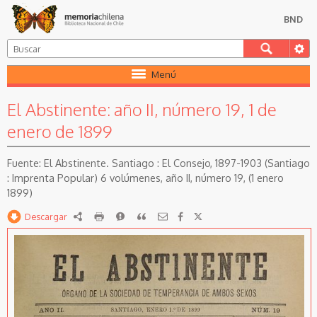
BND
Menú
El Abstinente: año II, número 19, 1 de
enero de 1899
El Abstinente. Santiago : El Consejo, 1897-1903 (Santiago
: Imprenta Popular) 6 volúmenes, año II, número 19, (1 enero
1899)
Descargar
RDF
imprimir
Reportar
Citar