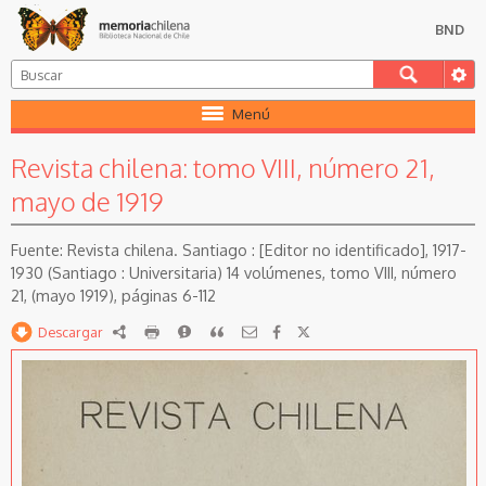
BND
Menú
Revista chilena: tomo VIII, número 21,
mayo de 1919
Revista chilena. Santiago : [Editor no identificado], 1917-
1930 (Santiago : Universitaria) 14 volúmenes, tomo VIII, número
21, (mayo 1919), páginas 6-112
Descargar
RDF
imprimir
Reportar
Citar