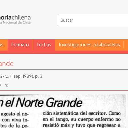
as
Formato
Fechas
Investigaciones colaborativas
rande
2- v., (1 sep. 1989), p. 3