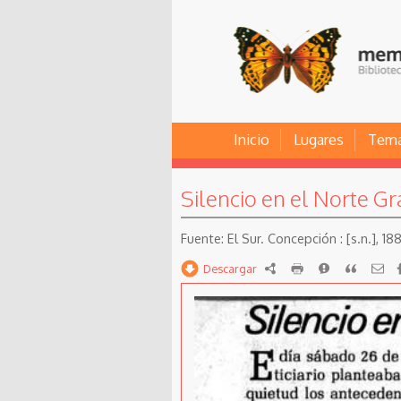
Inicio
Lugares
Tem
Silencio en el Norte G
El Sur. Concepción : [s.n.], 188
Descargar
RDF
imprimir
Reportar
Citar