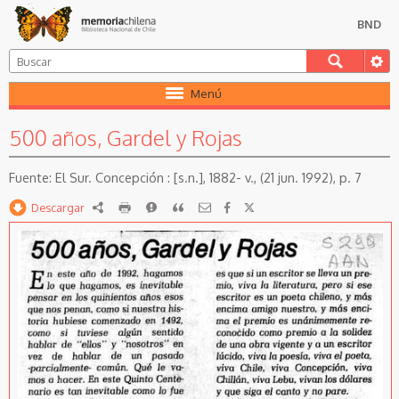
BND
Menú
500 años, Gardel y Rojas
El Sur. Concepción : [s.n.], 1882- v., (21 jun. 1992), p. 7
Descargar
RDF
imprimir
Reportar
Citar