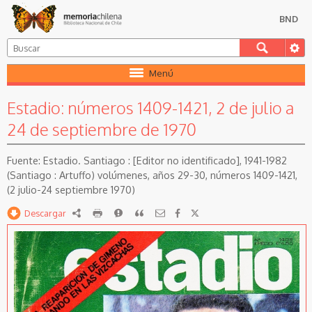
BND
Menú
Estadio: números 1409-1421, 2 de julio a
24 de septiembre de 1970
Estadio. Santiago : [Editor no identificado], 1941-1982
(Santiago : Artuffo) volúmenes, años 29-30, números 1409-1421,
(2 julio-24 septiembre 1970)
Descargar
RDF
imprimir
Reportar
Citar