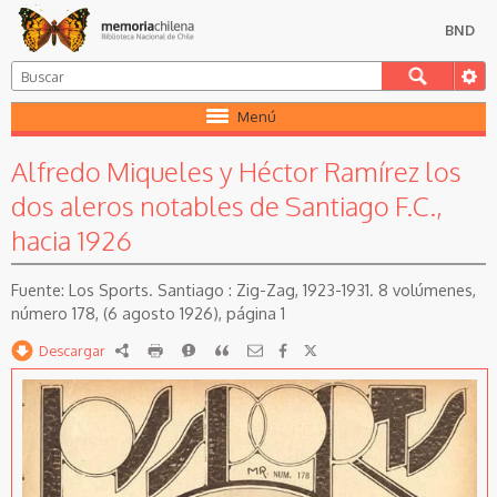
BND
Menú
Alfredo Miqueles y Héctor Ramírez los
dos aleros notables de Santiago F.C.,
hacia 1926
Los Sports. Santiago : Zig-Zag, 1923-1931. 8 volúmenes,
número 178, (6 agosto 1926), página 1
Descargar
RDF
imprimir
Reportar
Citar