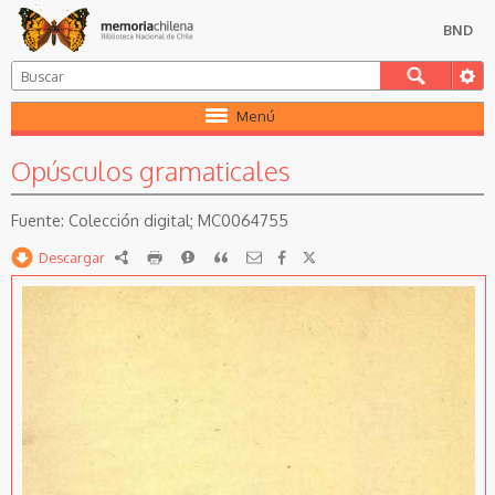
BND
Menú
Opúsculos gramaticales
Colección digital; MC0064755
Descargar
RDF
imprimir
Reportar
Citar