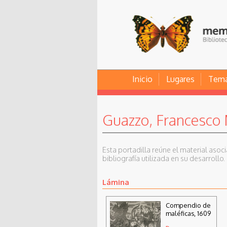
Inicio
Lugares
Tem
Guazzo, Francesco
Esta portadilla reúne el material asoc
bibliografía utilizada en su desarrollo.
Lámina
Compendio de
maléficas, 1609