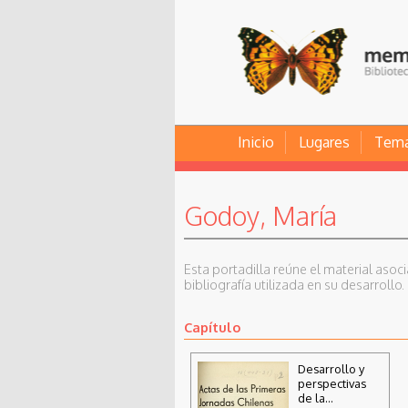
Inicio
Lugares
Tem
Godoy, María
Esta portadilla reúne el material asoc
bibliografía utilizada en su desarrollo.
Capítulo
Desarrollo y
perspectivas
de la