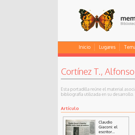
Inicio
Lugares
Tem
Cortínez T., Alfonso
Esta portadilla reúne el material asoc
bibliografía utilizada en su desarrollo.
Artículo
Claudio
Giaconi: el
escritor