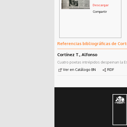
invisible vuelve
Descargar
desde las
sombras
Compartir
Referencias bibliográficas de Cort
Cortínez T., Alfonso
Cuatro poetas intrépidos despeinan la Es
Ver en Catálogo BN
RDF