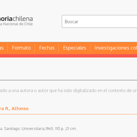
as
Formato
Fechas
Especiales
Investigaciones co
iado a una autora o autor que ha sido digitalizado en el contexto de un
ra R., Alfonso
. Santiago :Universitaria,1965. 110 p. ;21 cm.