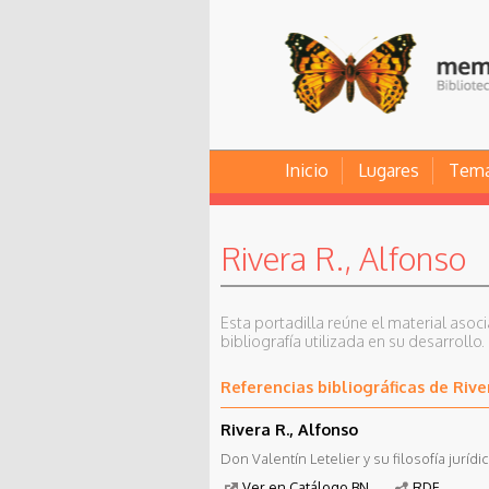
Inicio
Lugares
Tem
Rivera R., Alfonso
Esta portadilla reúne el material asoc
bibliografía utilizada en su desarrollo.
Referencias bibliográficas de Rive
Rivera R., Alfonso
Don Valentín Letelier y su filosofía jurídica
Ver en Catálogo BN
RDF