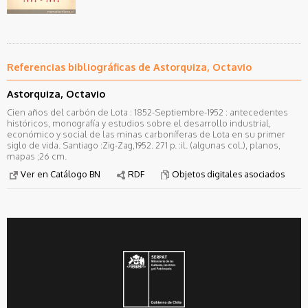
Referencias bibliográficas de Astorquiza, Octavio
Astorquiza, Octavio
Cien años del carbón de Lota : 1852-Septiembre-1952 : antecedentes
históricos, monografía y estudios sobre el desarrollo industrial,
económico y social de las minas carboníferas de Lota en su primer
siglo de vida. Santiago :Zig-Zag,1952. 271 p. :il. (algunas col.), planos,
mapas ;26 cm.
Ver en Catálogo BN
RDF
Objetos digitales asociados