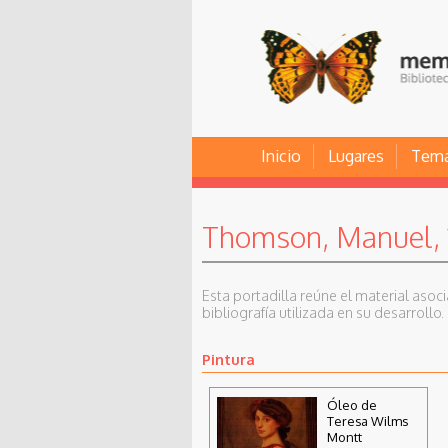
Inicio
Lugares
Tem
Thomson, Manuel, 
Esta portadilla reúne el material asoc
bibliografía utilizada en su desarrollo.
Pintura
Óleo de
Teresa Wilms
Montt