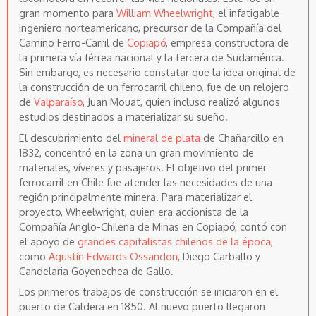
gran momento para
William Wheelwright
, el infatigable
ingeniero norteamericano, precursor de la Compañía del
Camino Ferro-Carril de
Copiapó
, empresa constructora de
la primera vía férrea nacional y la tercera de Sudamérica.
Sin embargo, es necesario constatar que la idea original de
la construcción de un ferrocarril chileno, fue de un relojero
de
Valparaíso
, Juan Mouat, quien incluso realizó algunos
estudios destinados a materializar su sueño.
El descubrimiento del
mineral de plata
de Chañarcillo en
1832, concentró en la zona un gran movimiento de
materiales, víveres y pasajeros. El objetivo del primer
ferrocarril en Chile fue atender las necesidades de una
región principalmente minera. Para materializar el
proyecto, Wheelwright, quien era accionista de la
Compañía Anglo-Chilena de Minas en Copiapó, contó con
el apoyo de
grandes capitalistas chilenos de la época
,
como
Agustín Edwards Ossandon
, Diego Carballo y
Candelaria Goyenechea de Gallo.
Los primeros trabajos de construcción se iniciaron en el
puerto de Caldera en 1850. Al nuevo puerto llegaron