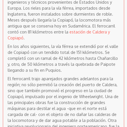
ingenieros y técnicos provenientes de Estados Unidos y
Europa. Los rieles para la vía férrea, importados desde
Inglaterra, fueron instalados sobre durmientes de roble.
Meses después llegaría la Copiapó, la locomotora más
antigua que se conserva hoy en Sudamérica. El ferrocarril
contó con 81 kilómetros entre la
estación de Caldera y
Copiapó
.
En los años siguientes, la vía férrea se extendió por el valle
de Copiapó con un tendido total de 151 kilómetros. Se
completó con un ramal de 42 kilómetros hasta Chañarcillo
y, otro, de 50 kilómetros a través la quebrada de Paipote
llegando a su fin en Puquios.
El ferrocarril trajo aparejados grandes adelantos para la
región; no sólo permitió la creación del puerto de Caldera,
sino que también promovió el progreso en la ciudad de
Copiapó, impulsado por el ingenio de Wheelwright. Una de
las principales obras fue la construcción de grandes
máquinas para destilar el agua -que en el norte está
cargada de cal- con el objeto de no dañar las calderas de
la locomotora y de dar agua potable a la población. Otra
iniciativa revolucionaria del ingeniero norteamericano, fue la