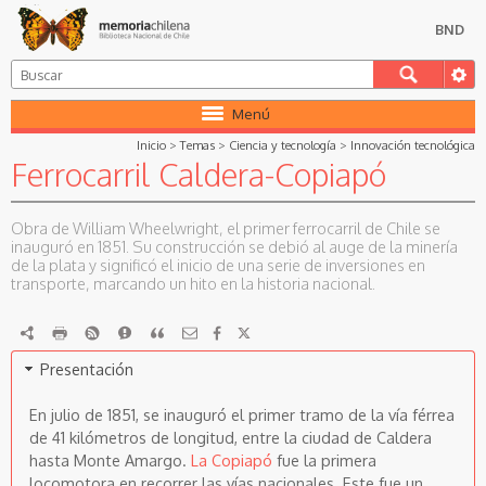
BND
Menú
Inicio
>
Temas
>
Ciencia y tecnología
>
Innovación tecnológica
Ferrocarril Caldera-Copiapó
Obra de William Wheelwright, el primer ferrocarril de Chile se
inauguró en 1851. Su construcción se debió al auge de la minería
de la plata y significó el inicio de una serie de inversiones en
transporte, marcando un hito en la historia nacional.
RDF
imprimir
RSS
Reportar
Citar
Presentación
En julio de 1851, se inauguró el primer tramo de la vía férrea
de 41 kilómetros de longitud, entre la ciudad de Caldera
hasta Monte Amargo.
La Copiapó
fue la primera
locomotora en recorrer las vías nacionales. Este fue un